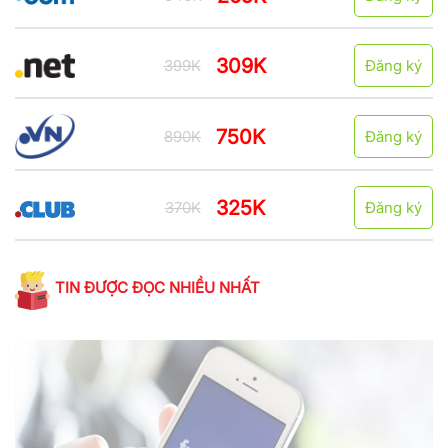
309K
399K
Đăng ký
750K
890K
Đăng ký
325K
370K
Đăng ký
TIN ĐƯỢC ĐỌC NHIỀU NHẤT