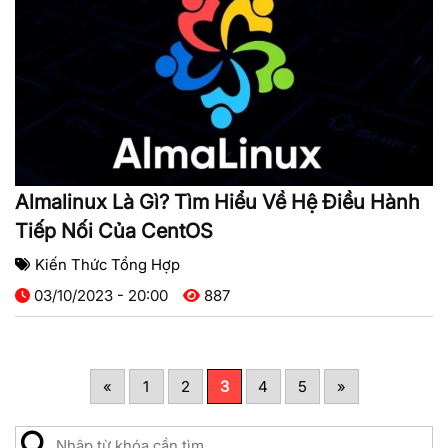
Almalinux Là Gì? Tìm Hiểu Về Hệ Điều Hành
Tiếp Nối Của CentOS
Kiến Thức Tổng Hợp
03/10/2023 - 20:00
887
«
1
2
3
4
5
»