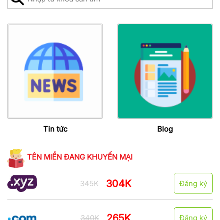
Tin tức
Blog
TÊN MIỀN ĐANG KHUYẾN MẠI
304K
345K
Đăng ký
265K
340K
Đăng ký