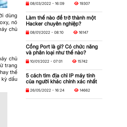
08/03/2022 - 16:09
19307
ời dùng
Làm thế nào để trở thành một
roxy, nó
Hacker chuyên nghiệp?
máy chủ
08/01/2022 - 08:10
16147
Cổng Port là gì? Có chức năng
và phân loại như thế nào?
máy chủ
10/01/2022 - 07:01
15742
từ trang
thay thế
5 cách tìm địa chỉ IP máy tính
t kỳ dấu
của người khác chính xác nhất
26/05/2022 - 16:24
14662