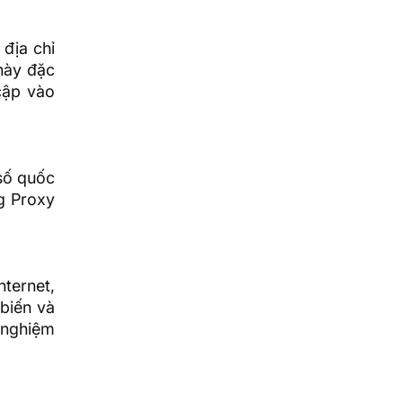
 địa chỉ
 này đặc
cập vào
số quốc
g Proxy
ternet,
biến và
i nghiệm