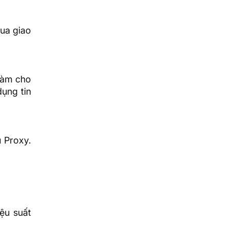
qua giao
làm cho
ụng tin
 Proxy.
ệu suất