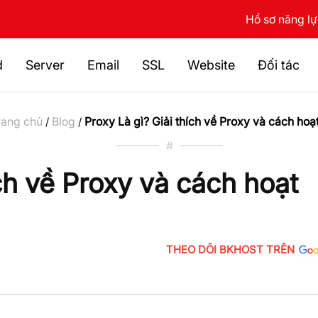
Hồ sơ năng l
d
Server
Email
SSL
Website
Đối tác
rang chủ
Blog
Proxy Là gì? Giải thích về Proxy và cách hoạ
/
/
#
ích về Proxy và cách hoạt
THEO DÕI BKHOST TRÊN