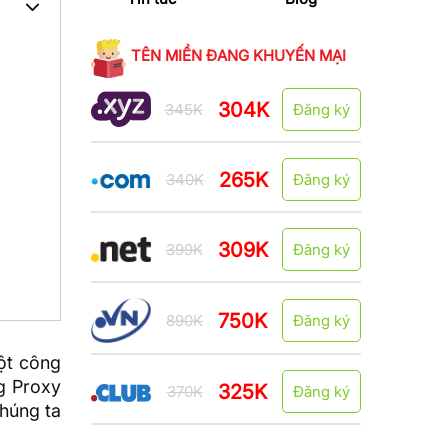
TÊN MIỀN ĐANG KHUYẾN MẠI
304K
345K
Đăng ký
265K
340K
Đăng ký
309K
399K
Đăng ký
750K
890K
Đăng ký
một công
ng Proxy
325K
370K
Đăng ký
chúng ta