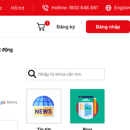
Hotline: 1800 646 881
English
ực
Hỗ trợ
1
Đăng ký
Đăng nhập
t động
Tin tức
Blog