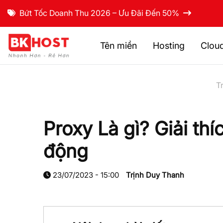
Bứt Tốc Doanh Thu 2026 – Ưu Đãi Đến 50%
Tên miền
Hosting
Clou
T
Proxy Là gì? Giải th
động
23/07/2023 - 15:00
Trịnh Duy Thanh