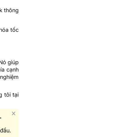
k thông
 hóa tốc
 Nó giúp
hía cạnh
 nghiệm
tôi tại
T
đầu.