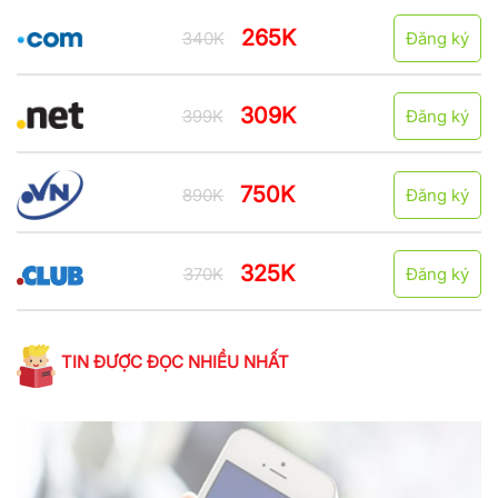
265K
340K
Đăng ký
309K
399K
Đăng ký
750K
890K
Đăng ký
325K
370K
Đăng ký
TIN ĐƯỢC ĐỌC NHIỀU NHẤT