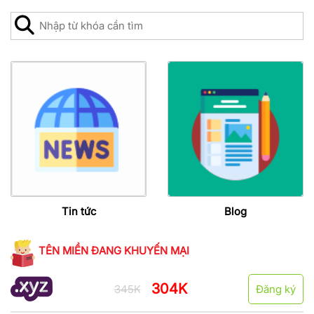
Tin tức
Blog
TÊN MIỀN ĐANG KHUYẾN MẠI
304K
345K
Đăng ký