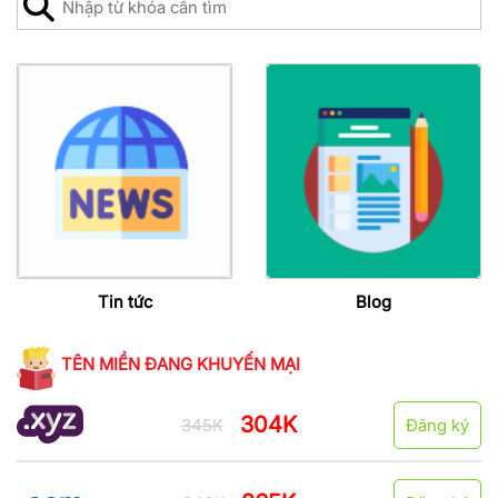
Tin tức
Blog
TÊN MIỀN ĐANG KHUYẾN MẠI
304K
345K
Đăng ký