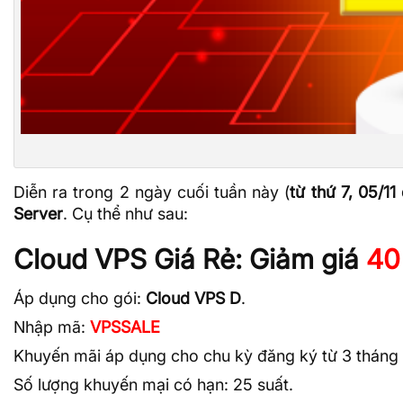
Diễn ra trong 2 ngày cuối tuần này (
từ thứ 7, 05/11
Server
. Cụ thể như sau:
Cloud VPS Giá Rẻ: Giảm giá
4
Áp dụng cho gói:
Cloud VPS D
.
Nhập mã:
VPSSALE
Khuyến mãi áp dụng cho chu kỳ đăng ký từ 3 tháng t
Số lượng khuyến mại có hạn: 25 suất.