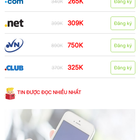
265K
340K
Đăng ký
309K
399K
Đăng ký
750K
890K
Đăng ký
325K
370K
Đăng ký
TIN ĐƯỢC ĐỌC NHIỀU NHẤT