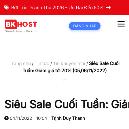
Bứt Tốc Doanh Thu 2026 – Ưu Đãi Đến 50%
ĐĂNG NHẬP
Trang chủ
Tin tức
Tin khuyến mãi
Siêu Sale Cuối
/
/
/
Tuần: Giảm giá tới 70% (05,06/11/2022)
#
Siêu Sale Cuối Tuần: Giả
04/11/2022 - 10:04
Trịnh Duy Thanh