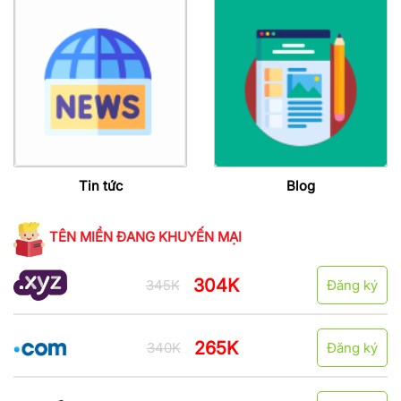
Tin tức
Blog
TÊN MIỀN ĐANG KHUYẾN MẠI
304K
345K
Đăng ký
265K
340K
Đăng ký