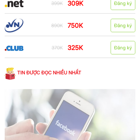
309K
399K
Đăng ký
750K
890K
Đăng ký
325K
370K
Đăng ký
TIN ĐƯỢC ĐỌC NHIỀU NHẤT