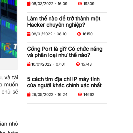
08/03/2022 - 16:09
19309
Làm thế nào để trở thành một
Hacker chuyên nghiệp?
08/01/2022 - 08:10
16150
Cổng Port là gì? Có chức năng
và phân loại như thế nào?
10/01/2022 - 07:01
15743
, và tài
5 cách tìm địa chỉ IP máy tính
ập muốn
của người khác chính xác nhất
 chủ sẽ
26/05/2022 - 16:24
14662
ian nhỏ