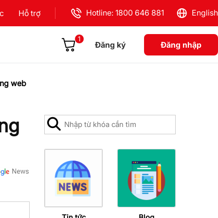
Hotline: 1800 646 881
English
ực
Hỗ trợ
1
Đăng ký
Đăng nhập
rang web
ang
Tin tức
Blog