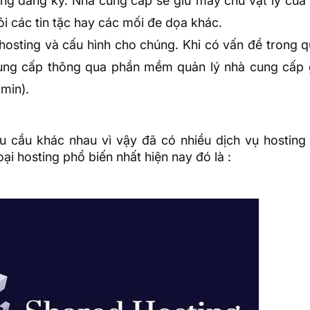
ng đăng ký. Nhà cung cấp sẽ giữ máy chủ vật lý của 
i các tin tặc hay các mối đe dọa khác.
 hosting và cấu hình cho chúng. Khi có vấn đề trong q
cung cấp thông qua phần mềm quản lý nhà cung cấp 
dmin).
cầu khác nhau vì vậy đã có nhiều dịch vụ hosting t
oại hosting phổ biến nhất hiện nay đó là :