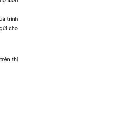
họ luôn
uá trình
gửi cho
rên thị