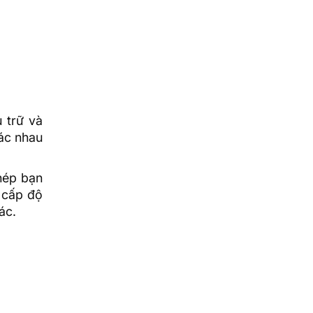
u trữ và
ác nhau
hép bạn
 cấp độ
ác.