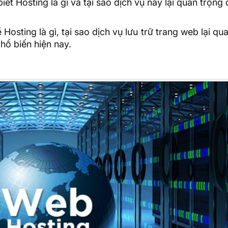
iết Hosting là gì và tại sao dịch vụ này lại quan trọng
ề Hosting là gì, tại sao dịch vụ lưu trữ trang web lại qu
hổ biến hiện nay.