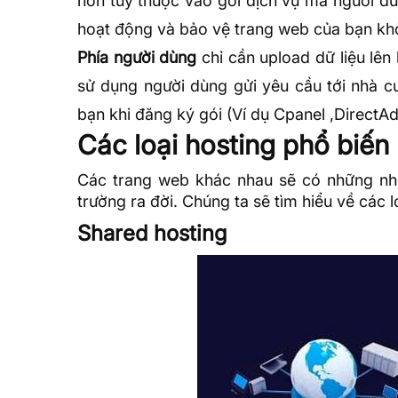
hơn tùy thuộc vào gói dịch vụ mà người dù
hoạt động và bảo vệ trang web của bạn khỏ
Phía người dùng
chỉ cần upload dữ liệu lên
sử dụng người dùng gửi yêu cầu tới nhà 
bạn khi đăng ký gói (Ví dụ Cpanel ,DirectA
Các loại hosting phổ biến
Các trang web khác nhau sẽ có những nhu 
trường ra đời. Chúng ta sẽ tìm hiểu về các l
Shared hosting