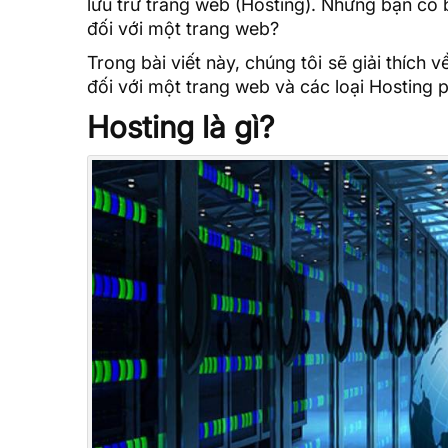
lưu trữ trang web (Hosting). Nhưng bạn có b
đối với một trang web?
Trong bài viết này, chúng tôi sẽ giải thích v
đối với một trang web và các loại Hosting p
Hosting là gì?