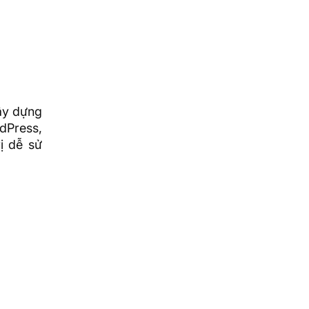
ây dựng
dPress,
ị dễ sử