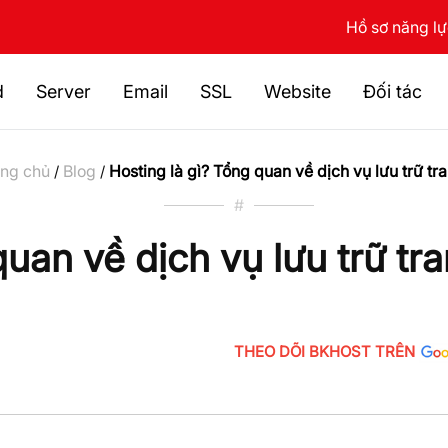
Hồ sơ năng l
d
Server
Email
SSL
Website
Đối tác
ang chủ
Blog
Hosting là gì? Tổng quan về dịch vụ lưu trữ t
/
/
#
quan về dịch vụ lưu trữ tr
THEO DÕI BKHOST TRÊN