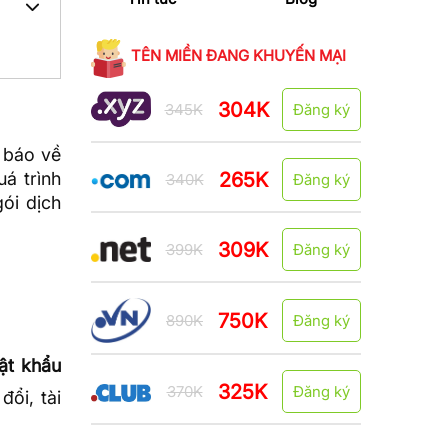
TÊN MIỀN ĐANG KHUYẾN MẠI
304K
345K
Đăng ký
 báo về
265K
uá trình
340K
Đăng ký
ói dịch
309K
399K
Đăng ký
750K
890K
Đăng ký
ật khẩu
325K
370K
Đăng ký
đổi, tài