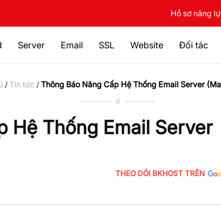
Hồ sơ năng l
d
Server
Email
SSL
Website
Đối tác
ủ
Tin tức
Thông Báo Nâng Cấp Hệ Thống Email Server (Mail
/
/
#
 Hệ Thống Email Server
THEO DÕI BKHOST TRÊN