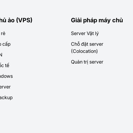
hủ ảo (VPS)
Giải pháp máy chủ
 rẻ
Server Vật lý
o cấp
Chỗ đặt server
(Colocation)
N
Quản trị server
c tế
ndows
erver
ackup