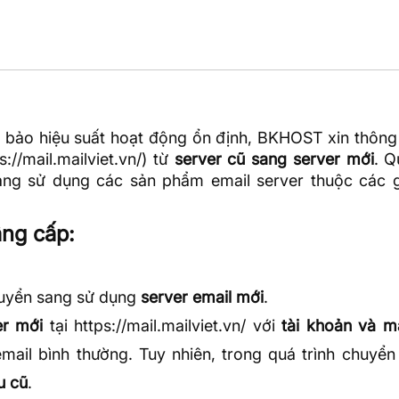
 bảo hiệu suất hoạt động ổn định, BKHOST xin thông
s://mail.mailviet.vn/
) từ
server cũ sang server mới
. Q
ng sử dụng các sản phẩm email server thuộc các g
âng cấp:
uyển sang sử dụng
server email mới
.
er mới
tại
https://mail.mailviet.vn/
với
tài khoản và m
mail bình thường. Tuy nhiên, trong quá trình chuyển 
u cũ
.