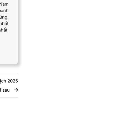
 Nam
oanh
ứng,
nhất
nhất,
lịch 2025
i sau