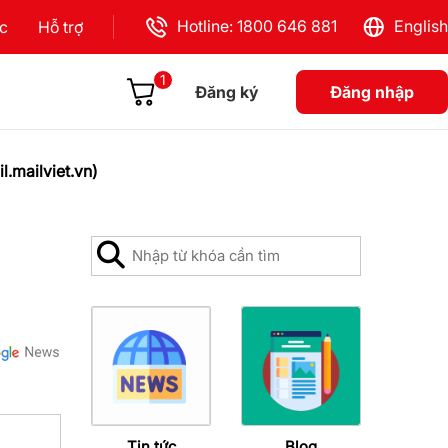
Hotline: 1800 646 881
English
ực
Hỗ trợ
1
Đăng ký
Đăng nhập
.mailviet.vn)
Tin tức
Blog