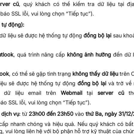
rver cũ
, quý khách có thể kiểm tra dữ liệu tại địa
báo SSL lỗi, vui lòng chọn “Tiếp tục”).
 tự động):
 dữ liệu sẽ được hệ thống tự động
đồng bộ lại
sau kho
tlook
, quá trình nâng cấp
không ảnh hưởng
đến dữ l
look
, có thể sẽ gặp tình trạng
không thấy dữ liệu
trên O
liệu sẽ được hệ thống tự động
đồng bộ lại
và trở về 
 dữ liệu email trên
Webmail
tại
server cũ
th
o SSL lỗi, vui lòng chọn “Tiếp tục”).
 dịch vụ
: từ
23h00 đến 23h50
vào
thứ Ba, ngày 31/12
cấp nhanh chóng và hiệu quả. Nếu quý khách có bất
, vui lòng liên hệ với bộ phận hỗ trợ kỹ thuật của chún