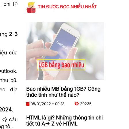
 chỉ IP
TIN ĐƯỢC ĐỌC NHIỀU NHẤT
ảng
2-3
iệu của
utlook.
như cũ.
Bao nhiêu MB bằng 1GB? Công
eo địa
thức tính như thế nào?
08/01/2022 - 09:13
20235
/2024
.
HTML là gì? Những thông tin chi
 kỳ câu
tiết từ A-> Z về HTML
g tôi.