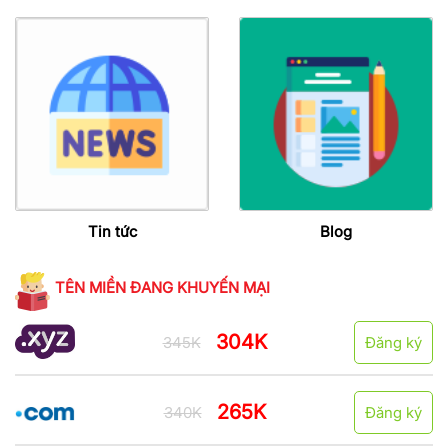
Tin tức
Blog
TÊN MIỀN ĐANG KHUYẾN MẠI
304K
345K
Đăng ký
265K
340K
Đăng ký