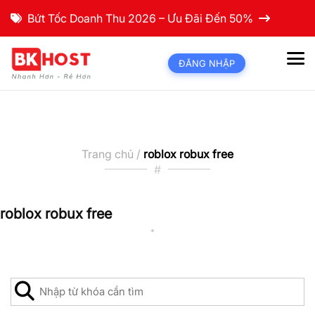
Bứt Tốc Doanh Thu 2026 – Ưu Đãi Đến 50%
ĐĂNG NHẬP
Trang chủ /
roblox robux free
#
roblox robux free