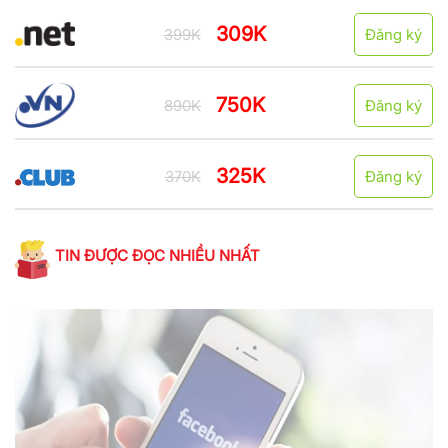
309K
399K
Đăng ký
750K
890K
Đăng ký
325K
370K
Đăng ký
TIN ĐƯỢC ĐỌC NHIỀU NHẤT