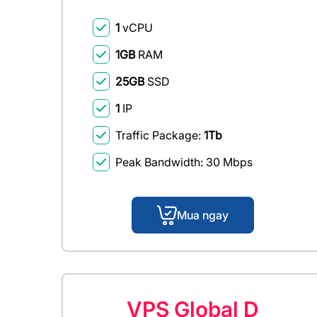
1
vCPU
1GB
RAM
25GB
SSD
1
IP
Traffic Package:
1Tb
Peak Bandwidth: 30 Mbps
Mua ngay
VPS Global D