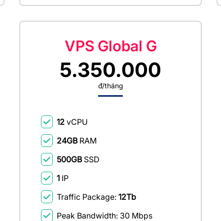
VPS Global G
5.350.000
đ/tháng
12
vCPU
24GB
RAM
500GB
SSD
1
IP
Traffic Package:
12Tb
Peak Bandwidth: 30 Mbps