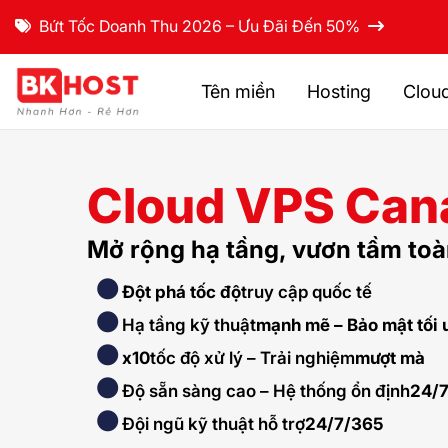
Bứt Tốc Doanh Thu 2026 – Ưu Đãi Đến 50%
Tên miền
Hosting
Clou
Cloud VPS Can
Mở rộng hạ tầng, vươn tầm toà
Đột phá tốc độ
truy cập quốc tế
Hạ tầng kỹ thuật
mạnh mẽ – Bảo mật tối 
x10
tốc độ xử lý – Trải nghiệm
mượt mà
Độ sẵn sàng cao – Hệ thống ổn định
24/
Đội ngũ kỹ thuật hỗ trợ
24/7/365