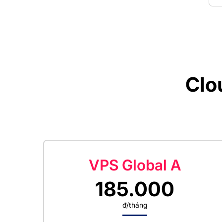
Clo
VPS Global A
185.000
đ/tháng