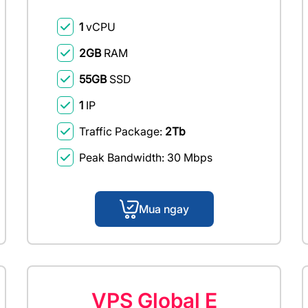
1
vCPU
2GB
RAM
55GB
SSD
1
IP
Traffic Package:
2Tb
Peak Bandwidth: 30 Mbps
Mua ngay
VPS Global E