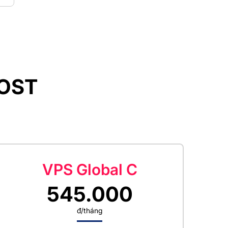
HOST
VPS Global C
545.000
đ/tháng