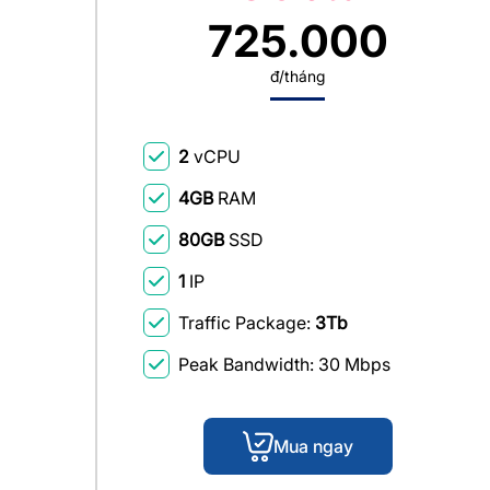
725.000
đ/tháng
2
vCPU
4GB
RAM
80GB
SSD
1
IP
Traffic Package:
3Tb
Peak Bandwidth: 30 Mbps
Mua ngay