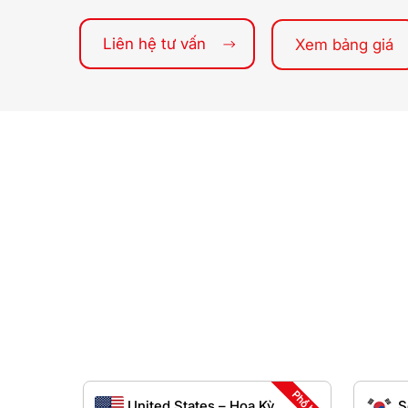
Liên hệ tư vấn
Xem bảng giá
Phổ biến
United States – Hoa Kỳ
S