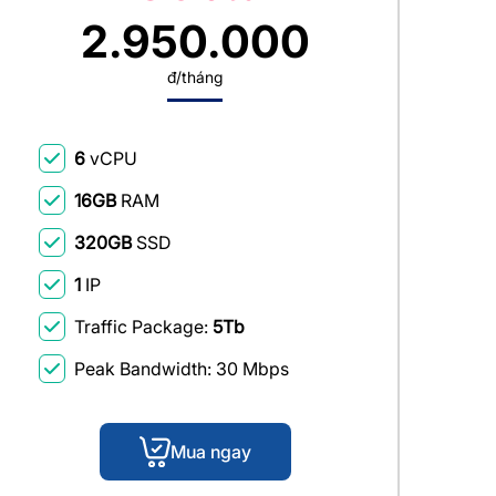
2.950.000
đ/tháng
6
vCPU
16GB
RAM
320GB
SSD
1
IP
Traffic Package:
5Tb
Peak Bandwidth: 30 Mbps
Mua ngay