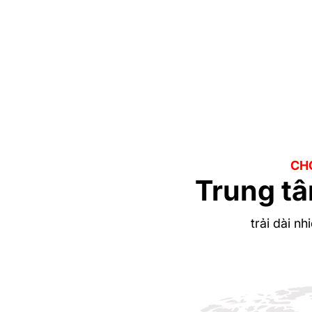
CHO
Trung tâ
trải dài n