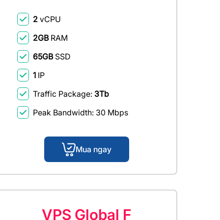
2
vCPU
2GB
RAM
65GB
SSD
1
IP
Traffic Package:
3Tb
Peak Bandwidth: 30 Mbps
Mua ngay
VPS Global F