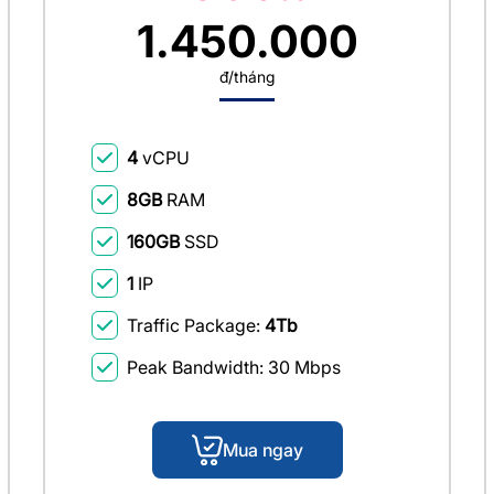
1.450.000
đ/tháng
4
vCPU
8GB
RAM
160GB
SSD
1
IP
Traffic Package:
4Tb
Peak Bandwidth: 30 Mbps
Mua ngay