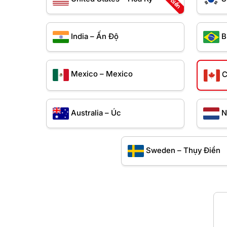
India – Ấn Độ
B
Mexico – Mexico
C
Australia – Úc
N
Sweden – Thụy Điển