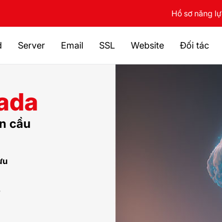
Hồ sơ năng l
d
Server
Email
SSL
Website
Đối tác
ada
n cầu
ưu
7