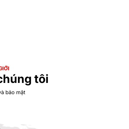
GIỚI
chúng tôi
 và bảo mật