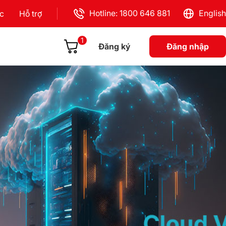
Hotline: 1800 646 881
English
ực
Hỗ trợ
1
Đăng ký
Đăng nhập