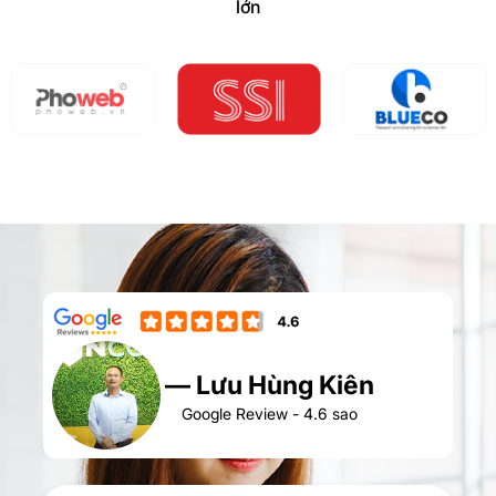
lớn
iên
— Nguyễn Đức
sao
Google Review - 4.