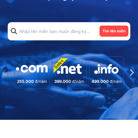
Tìm tên miền
255.000
đ/năm
399.000
đ/năm
499.000
đ/năm
890