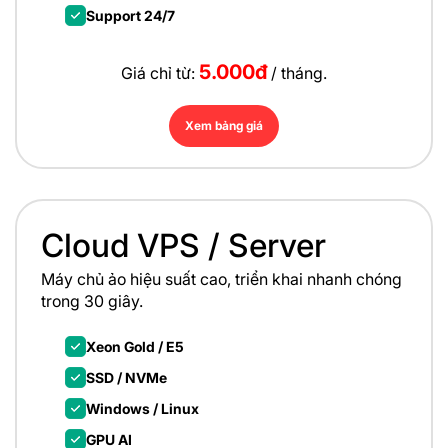
Support 24/7
5.000đ
Giá chỉ từ:
/ tháng.
Xem bảng giá
Cloud VPS / Server
Máy chủ ảo hiệu suất cao, triển khai nhanh
chóng
trong 30 giây.
Xeon Gold / E5
SSD / NVMe
Windows / Linux
GPU AI