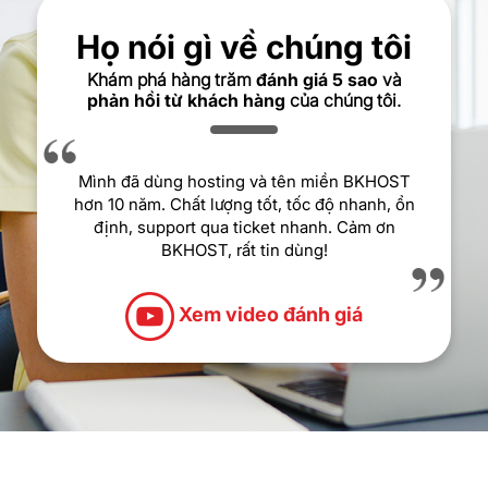
ng tôi
Họ nói gì về chú
 5 sao
và
Khám phá hàng trăm
đánh giá
húng tôi.
phản hồi từ khách hàng
của c
iền BKHOST
Sự tận tâm và chuyên nghiệp của 
ộ nhanh, ổn
để lại ấn tượng rất tốt với tôi. Mọi
. Cảm ơn
tôi đều được xử lý nhanh chóng v
Dịch vụ chăm sóc khách hàng rất 
cảm thấy rất hài lòng.
giá
Xem video đánh 