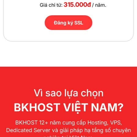
315.000đ
Giá chỉ từ:
/ năm.
Đăng ký SSL
Vì sao lựa chọn
BKHOST VIỆT NAM?
BKHOST 12+ năm cung cấp Hosting, VPS,
Dedicated Server và giải pháp hạ tầng số chuyên