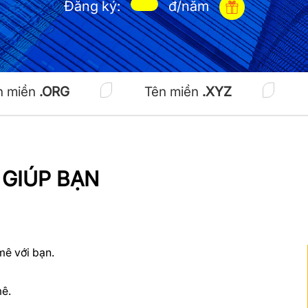
Đăng ký:
đ/năm
n miền
.ORG
Tên miền
.XYZ
 GIÚP BẠN
ê với bạn.
mê.