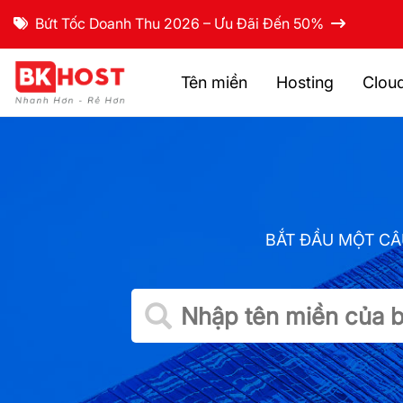
Bứt Tốc Doanh Thu 2026 – Ưu Đãi Đến 50%
Tên miền
Hosting
Clou
BẮT ĐẦU MỘT CÂ