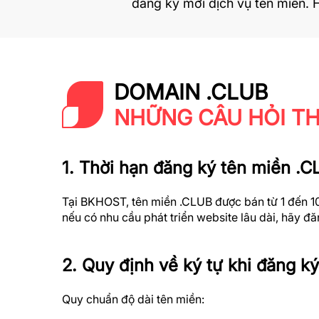
đăng ký mới dịch vụ tên miền. H
DOMAIN .CLUB
NHỮNG CÂU HỎI T
1. Thời hạn đăng ký tên miền .CL
Tại BKHOST, tên miền .CLUB được bán từ 1 đến 10 
nếu có nhu cầu phát triển website lâu dài, hãy đăn
2. Quy định về ký tự khi đăng k
Quy chuẩn độ dài tên miền: