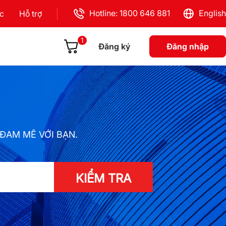
Hotline: 1800 646 881
English
ực
Hỗ trợ
1
Đăng ký
Đăng nhập
ĐAM MÊ VỚI BẠN.
KIỂM TRA