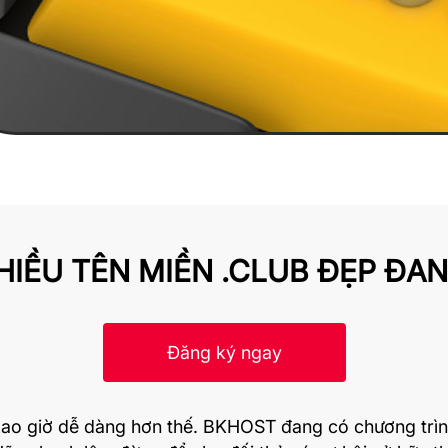
HIỀU TÊN MIỀN .CLUB ĐẸP ĐA
Đăng ký ngay
ao giờ dễ dàng hơn thế.
BKHOST
đang có chương trìn