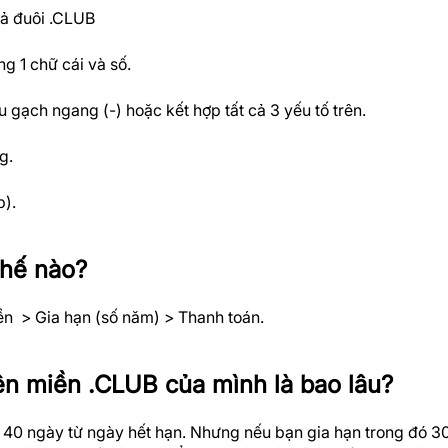
 cả đuôi .CLUB
g 1 chữ cái và số.
u gạch ngang (-) hoặc kết hợp tất cả 3 yếu tố trên.
g.
b).
thế nào?
iền > Gia hạn (số năm) > Thanh toán.
tên miền .CLUB của mình là bao lâu?
à 40 ngày từ ngày hết hạn. Nhưng nếu bạn gia hạn trong đó 30