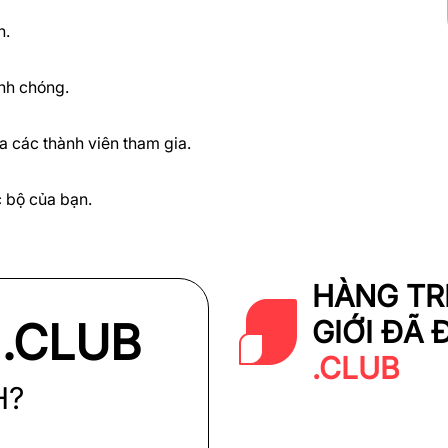
n.
anh chóng.
a các thành viên tham gia.
c bộ của bạn.
HÀNG TR
.CLUB
GIỚI ĐÃ 
U
.CLUB
H?