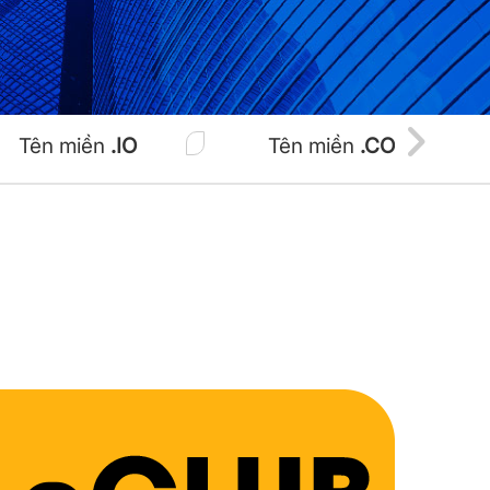
Tên miền
.IO
Tên miền
.CO