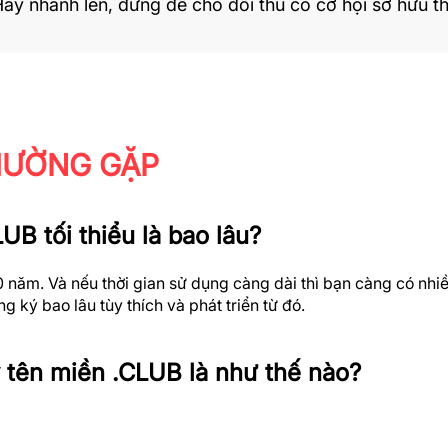
ãy nhanh lên, đừng để cho đối thủ có cơ hội sở hữu th
HƯỜNG GẶP
UB tối thiểu là bao lâu?
năm. Và nếu thời gian sử dụng càng dài thì bạn càng có nhiều
g ký bao lâu tùy thích và phát triển từ đó.
ý tên miền .CLUB là như thế nào?