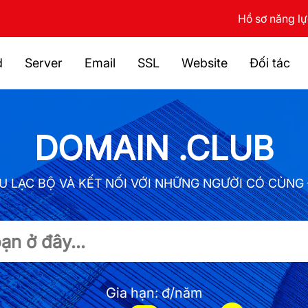
Hồ sơ năng l
d
Server
Email
SSL
Website
Đối tác
DOMAIN .CLUB
U LẠC BỘ VÀ KẾT NỐI VỚI NHỮNG NGƯỜI CÓ CÙNG 
Gia hạn:
đ/năm