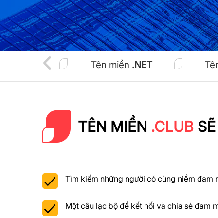
iền
.INFO
Tên miền
.NET
Tê
TÊN MIỀN
.CLUB
SẼ
Tìm kiếm những người có cùng niềm đam m
Một câu lạc bộ để kết nối và chia sẻ đam 