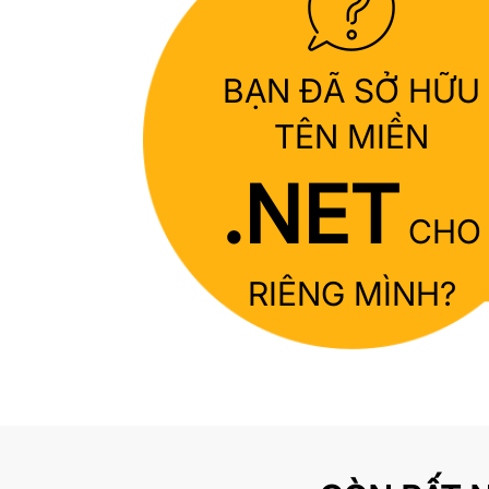
BẠN ĐÃ SỞ HỮU
TÊN MIỀN
.NET
CHO
RIÊNG MÌNH?