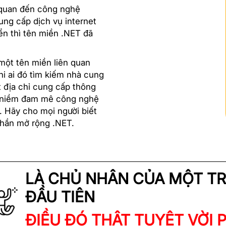
 quan đến công nghệ
ung cấp dịch vụ internet
ển thì tên miền .NET đã
một tên miền liên quan
hi ai đó tìm kiếm nhà cung
t địa chỉ cung cấp thông
ấy niềm đam mê công nghệ
. Hãy cho mọi người biết
 phần mở rộng .NET.
LÀ CHỦ NHÂN CỦA MỘT T
ĐẦU TIÊN
ĐIỀU ĐÓ THẬT TUYỆT VỜI 