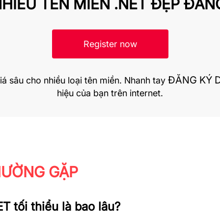
HIỀU TÊN MIỀN .NET ĐẸP ĐA
Register now
ĐĂNG KÝ 
á sâu cho nhiều loại tên miền. Nhanh tay
hiệu của bạn trên internet.
HƯỜNG GẶP
T tối thiểu là bao lâu?