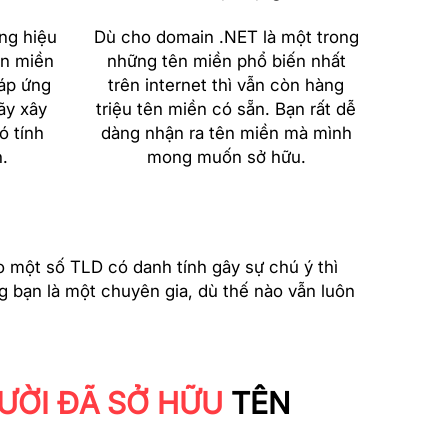
ng hiệu
Dù cho domain .NET là một trong
ên miền
những tên miền phổ biến nhất
áp ứng
trên internet thì vẫn còn hàng
ãy xây
triệu tên miền có sẵn. Bạn rất dễ
ó tính
dàng nhận ra tên miền mà mình
.
mong muốn sở hữu.
o một số TLD có danh tính gây sự chú ý thì
g bạn là một chuyên gia, dù thế nào vẫn luôn
ƯỜI ĐÃ SỞ HỮU
TÊN