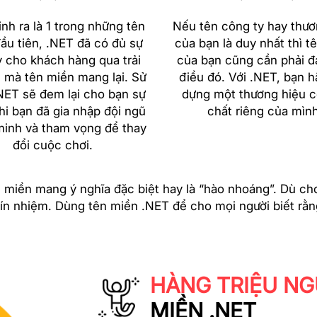
nh ra là 1 trong những tên
Nếu tên công ty hay thươ
ầu tiên, .NET đã có đủ sự
của bạn là duy nhất thì t
y cho khách hàng qua trải
của bạn cũng cần phải đ
 mà tên miền mang lại. Sử
điều đó. Với .NET, bạn h
NET sẽ đem lại cho bạn sự
dựng một thương hiệu c
khi bạn đã gia nhập đội ngũ
chất riêng của mình
minh và tham vọng để thay
đổi cuộc chơi.
ên miền mang ý nghĩa đặc biệt hay là “hào nhoáng”. Dù ch
tín nhiệm. Dùng tên miền .NET để cho mọi người biết rằn
HÀNG TRIỆU NG
MIỀN .NET