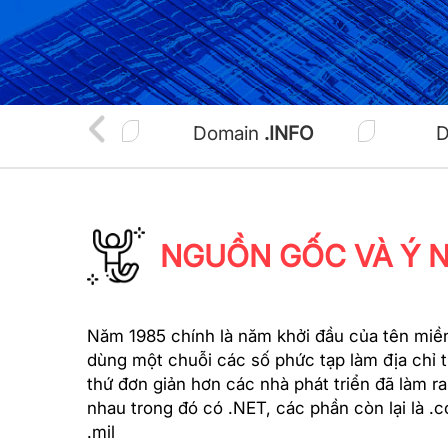
main
.VN
Domain
.INFO
D
NGUỒN GỐC VÀ Ý 
Năm 1985 chính là năm khởi đầu của tên miền
dùng một chuỗi các số phức tạp làm địa chỉ 
thứ đơn giản hơn các nhà phát triển đã làm 
nhau trong đó có .NET, các phần còn lại là .co
.mil