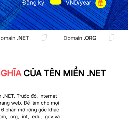
Đăng ký:
VND/year
omain
.NET
Domain
.ORG
NGHĨA
CỦA TÊN MIỀN .NET
 .NET. Trước đó, internet
trang web. Để làm cho mọi
ra 6 phần mở rộng gốc khác
m, .org, .int, .edu, .gov và