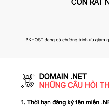
CÒN RẤT N
BKHOST
đang có chương trình ưu giảm gi
DOMAIN .NET
NHỮNG CÂU HỎI T
1. Thời hạn đăng ký tên miền .NE