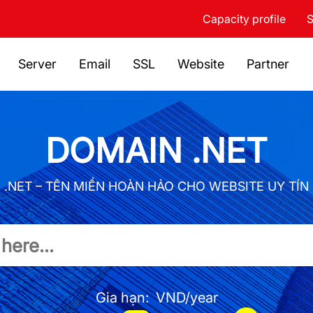
Capacity profile
S
Server
Email
SSL
Website
Partner
DOMAIN .NET
.NET – TÊN MIỀN HOÀN HẢO CHO WEBSITE UY TÍN
Gia hạn:
VND/year