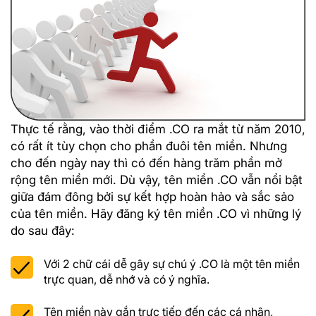
Thực tế rằng, vào thời điểm .CO ra mắt từ năm 2010,
có rất ít tùy chọn cho phần đuôi tên miền. Nhưng
cho đến ngày nay thì có đến hàng trăm phần mở
rộng tên miền mới. Dù vậy, tên miền .CO vẫn nổi bật
giữa đám đông bởi sự kết hợp hoàn hảo và sắc sảo
của tên miền. Hãy đăng ký tên miền .CO vì những lý
do sau đây:
Với 2 chữ cái dễ gây sự chú ý .CO là một tên miền
trực quan, dễ nhớ và có ý nghĩa.
Tên miền này gắn trực tiếp đến các cá nhân,