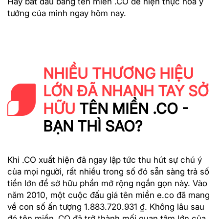
Hãy bắt đầu bằng tên miền .CO để hiện thực hóa ý
tưởng của mình ngay hôm nay.
NHIỀU THƯƠNG HIỆU
LỚN ĐÃ NHANH TAY SỞ
HỮU
TÊN MIỀN .CO -
BẠN THÌ SAO?
Khi .CO xuất hiện đã ngay lập tức thu hút sự chú ý
của mọi người, rất nhiều trong số đó sẵn sàng trả số
tiền lớn để sở hữu phần mở rộng ngắn gọn này. Vào
năm 2010, một cuộc đấu giá tên miền e.co đã mang
về con số ấn tượng 1.883.720.931 ₫. Không lâu sau
đó tên miền .CO đã trở thành mối quan tâm lớn của