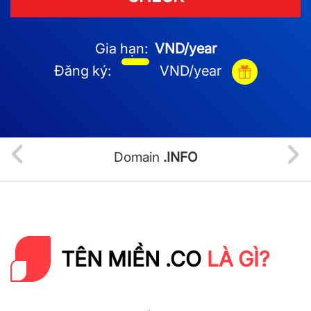
Gia hạn:
VND/year
Đăng ký:
VND/year
Domain
.INFO
TÊN MIỀN .CO
LÀ GÌ?