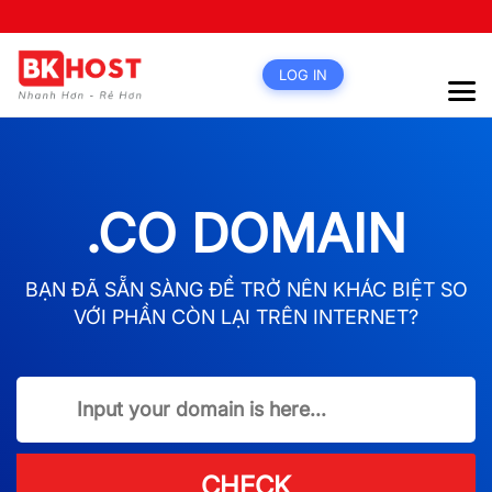
LOG IN
.CO DOMAIN
BẠN ĐÃ SẴN SÀNG ĐỂ TRỞ NÊN KHÁC BIỆT SO
VỚI PHẦN CÒN LẠI TRÊN INTERNET?
CHECK