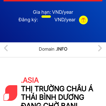
Gia hạn:
VND/year
Đăng ký:
VND/year
Domain
.INFO
.ASIA
THỊ TRƯỜNG CHÂU Á
THÁI BÌNH DƯƠNG
ĐANG CHỜ BẠN!