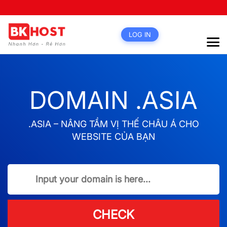
LOG IN
DOMAIN .ASIA
.ASIA – NÂNG TẦM VỊ THẾ CHÂU Á CHO
WEBSITE CỦA BẠN
CHECK