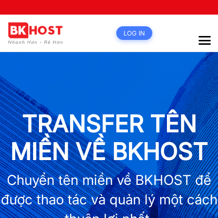
LOG IN
TRANSFER TÊN
MIỀN VỀ BKHOST
Chuyển tên miền về BKHOST để
được thao tác và quản lý một cách